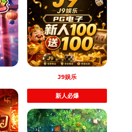
J9娱乐
新人必爆