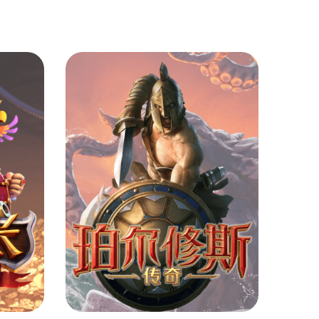
珀尔修斯传奇