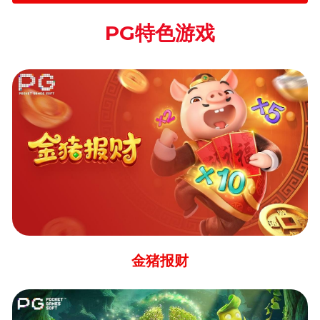
500送500
PG特色游戏
金猪报财