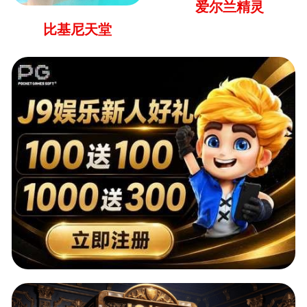
爱尔兰精灵
比基尼天堂