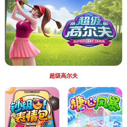
超级高尔夫