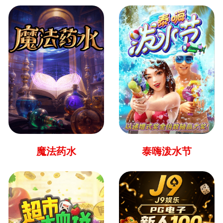
魔法药水
泰嗨泼水节