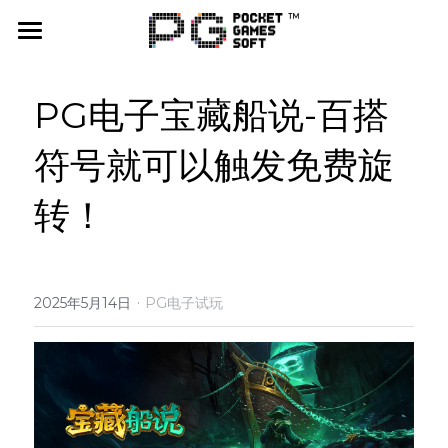
首页
PG电子宝藏船说-百搭
游戏试玩
符号就可以触发免费旋
PG爆率计算器
转！
合作平台
活动联系
·
最新消息
2025年5月14日
PG电子试玩
公司
社群媒体
X（Twitter）