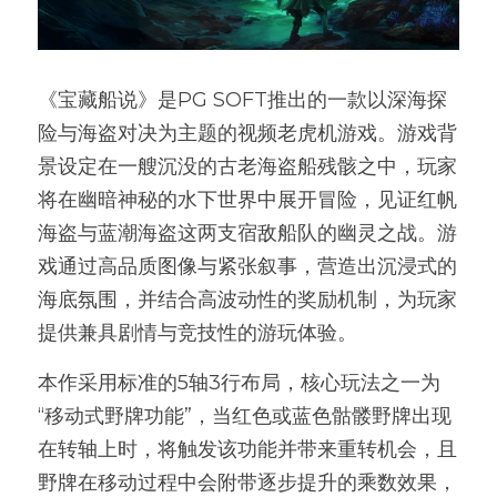
500送500
《宝藏船说》是PG SOFT推出的一款以深海探
险与海盗对决为主题的视频老虎机游戏。游戏背
景设定在一艘沉没的古老海盗船残骸之中，玩家
将在幽暗神秘的水下世界中展开冒险，见证红帆
海盗与蓝潮海盗这两支宿敌船队的幽灵之战。游
戏通过高品质图像与紧张叙事，营造出沉浸式的
海底氛围，并结合高波动性的奖励机制，为玩家
提供兼具剧情与竞技性的游玩体验。
本作采用标准的5轴3行布局，核心玩法之一为
“移动式野牌功能”，当红色或蓝色骷髅野牌出现
在转轴上时，将触发该功能并带来重转机会，且
野牌在移动过程中会附带逐步提升的乘数效果，