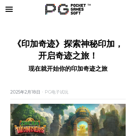
首页
游戏试玩
《印加奇迹》
探索神秘印加，
PG爆率计算器
开启奇迹之旅！
合作平台
现在就开始你的印加奇迹之旅
活动联系
·
最新消息
2025年2月18日
PG电子试玩
公司
社群媒体
X（Twitter）