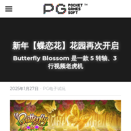
首页
游戏试玩
新年【蝶恋花】花园再次开启
PG爆率计算器
Butterfly Blossom 是一款 5 转轴、3 
合作平台
行视频老虎机
活动联系
·
最新消息
2025年1月27日
PG电子试玩
公司
社群媒体
X（Twitter）