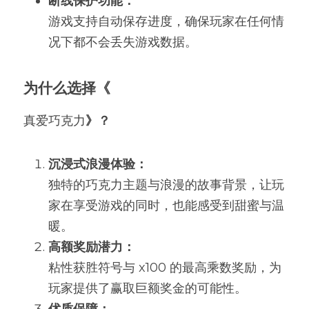
断线保护功能：
游戏支持自动保存进度，确保玩家在任何情
况下都不会丢失游戏数据。
为什么选择《
真爱巧克力
》？
沉浸式浪漫体验：
独特的巧克力主题与浪漫的故事背景，让玩
家在享受游戏的同时，也能感受到甜蜜与温
暖。
高额奖励潜力：
粘性获胜符号与 x100 的最高乘数奖励，为
玩家提供了赢取巨额奖金的可能性。