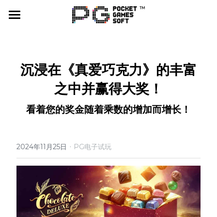
首页
游戏试玩
沉浸在
《
真爱巧克力》的丰富
PG爆率计算器
之中并赢得大奖！
合作平台
看着您的奖金随着乘数的增加而增长！
活动联系
·
最新消息
2024年11月25日
PG电子试玩
公司
社群媒体
X（Twitter）