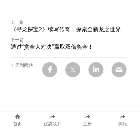
上一篇
《寻龙探宝2》续写传奇，探索全新龙之世界
下一篇
通过“赏金大对决”赢取双倍奖金！
回到网站
首页
优惠联系
注册
试玩