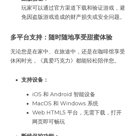
玩家可以通过官方渠道下载和验证游戏，避
免因盗版游戏造成的财产损失或安全问题。
多平台支持：随时随地享受甜蜜体验
无论您是在家中、在旅途中，还是在咖啡馆享受
休闲时光，《真爱巧克力》都能轻松陪伴您。
支持设备：
iOS 和 Android 智能设备
MacOS 和 Windows 系统
Web HTML5 平台，无需下载，打开
网页即可畅玩