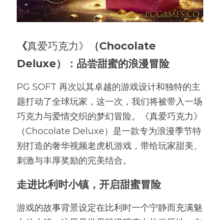
500送500
《
真爱巧克力》
（Chocolate 
Deluxe）：品尝甜蜜的浪漫冒险
PG SOFT 再次以其卓越的游戏设计和独特的主
题打动了全球玩家，这一次，我们将被带入一场
巧克力与爱情交织的梦幻冒险。《真爱巧克力》
（Chocolate Deluxe）是一款专为浪漫季节特
别打造的奢华视频老虎机游戏，带给玩家甜美、
刺激与丰厚奖励的完美结合。
走进比利时小镇，开启甜蜜冒险
游戏的故事背景设定在比利时一个宁静而充满魅