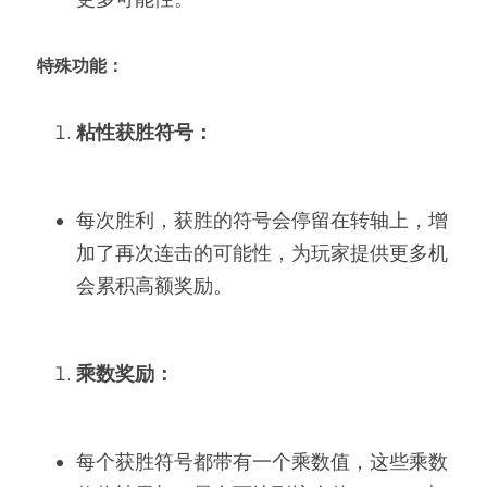
特殊功能：
粘性获胜符号：
每次胜利，获胜的符号会停留在转轴上，增
加了再次连击的可能性，为玩家提供更多机
会累积高额奖励。
乘数奖励：
每个获胜符号都带有一个乘数值，这些乘数