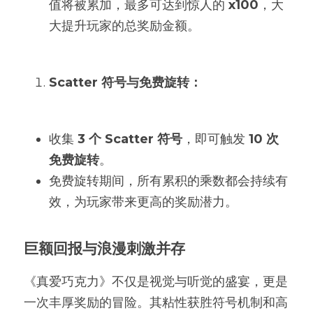
值将被累加，最多可达到惊人的 
x100
，大
大提升玩家的总奖励金额。
Scatter 符号与免费旋转：
收集 
3 个 Scatter 符号
，即可触发 
10 次
免费旋转
。
免费旋转期间，所有累积的乘数都会持续有
效，为玩家带来更高的奖励潜力。
巨额回报与浪漫刺激并存
《真爱巧克力》不仅是视觉与听觉的盛宴，更是
一次丰厚奖励的冒险。其粘性获胜符号机制和高