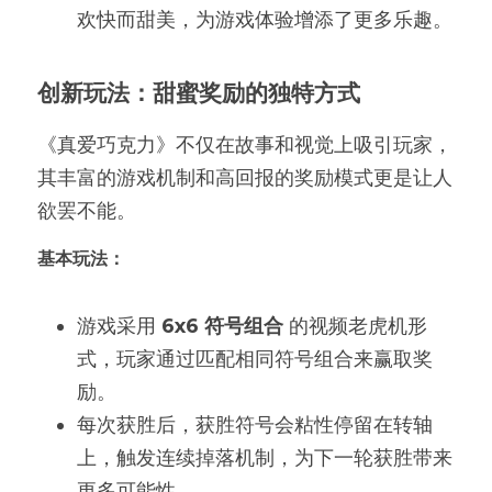
欢快而甜美，为游戏体验增添了更多乐趣。
创新玩法：甜蜜奖励的独特方式
《真爱巧克力》不仅在故事和视觉上吸引玩家，
其丰富的游戏机制和高回报的奖励模式更是让人
欲罢不能。
基本玩法：
游戏采用 
6x6 符号组合
 的视频老虎机形
式，玩家通过匹配相同符号组合来赢取奖
励。
每次获胜后，获胜符号会粘性停留在转轴
上，触发连续掉落机制，为下一轮获胜带来
更多可能性。