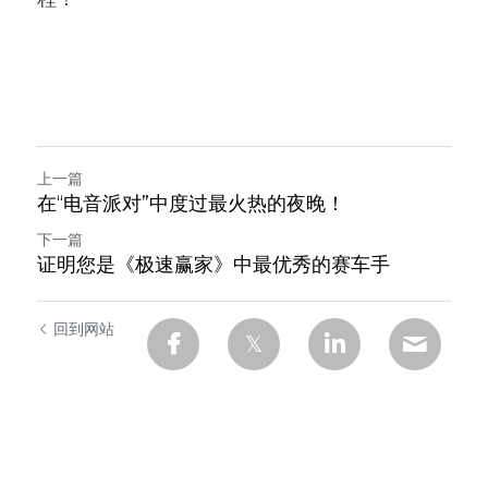
上一篇
在“电音派对”中度过最火热的夜晚！
下一篇
证明您是《极速赢家》中最优秀的赛车手
回到网站