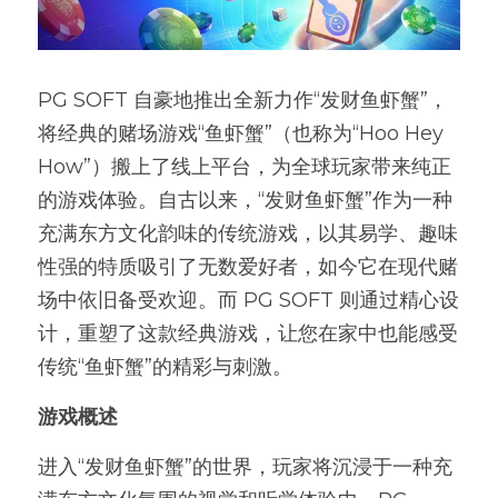
500送500
PG SOFT 自豪地推出全新力作“
发财鱼虾蟹
”，
将经典的赌场游戏“鱼虾蟹”（也称为“Hoo Hey 
How”）搬上了线上平台，为全球玩家带来纯正
的游戏体验。
自古以来，“
发财鱼虾蟹
”作为一种
充满东方文化韵味的传统游戏，以其易学、趣味
性强的特质吸引了无数爱好者，如今它在现代赌
场中依旧备受欢迎。而 PG SOFT 则通过精心设
计，重塑了这款经典游戏，让您在家中也能感受
传统“鱼虾蟹”的精彩与刺激。
游戏概述
进入“
发财鱼虾蟹
”的世界，玩家将沉浸于一种充