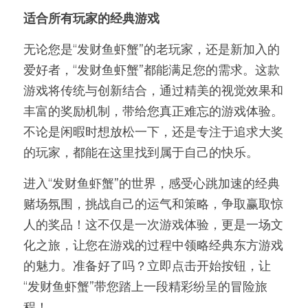
适合所有玩家的经典游戏
无论您是“
发财鱼虾蟹
”的老玩家，还是新加入的
爱好者，“
发财鱼虾蟹
”都能满足您的需求。这款
游戏将传统与创新结合，通过精美的视觉效果和
丰富的奖励机制，带给您真正难忘的游戏体验。
不论是闲暇时想放松一下，还是专注于追求大奖
的玩家，都能在这里找到属于自己的快乐。
进入“
发财鱼虾蟹
”的世界，感受心跳加速的经典
赌场氛围，挑战自己的运气和策略，争取赢取惊
人的奖品！这不仅是一次游戏体验，更是一场文
化之旅，让您在游戏的过程中领略经典东方游戏
的魅力。准备好了吗？立即点击开始按钮，让
“
发财鱼虾蟹
”带您踏上一段精彩纷呈的冒险旅
程！