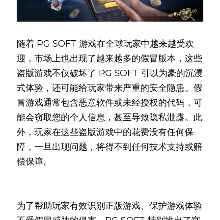
500送500
随着 PG SOFT 游戏在全球玩家中越来越受欢
迎，市场上也出现了越来越多的假冒版本，这些
盗版游戏不仅破坏了 PG SOFT 引以为豪的沉浸
式体验，还可能给玩家带来严重的安全隐患。假
冒游戏通常包含恶意软件或未经授权的代码，可
能会窃取您的个人信息，甚至导致隐私泄露。此
外，玩家在这些盗版游戏中的花费没有任何保
障，一旦出现问题，将得不到任何技术支持或赔
偿保障。
为了帮助玩家有效识别正版游戏、保护游戏体验