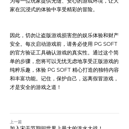
为每一位玩家提供无缝、安心的游戏环境，让大
家在沉浸式的体验中享受精彩的冒险。
因此，切勿让盗版游戏损害您的娱乐体验和财产
安全。每次启动游戏前，请务必使用 PG SOFT 
的官方验证工具确认游戏的真实性。通过这个简
单的步骤，您将可以无忧无虑地享受正版游戏的
纯粹乐趣，体验 PG SOFT 精心打造的独特内容
和丰富功能。记住，保护自己，远离假冒游戏，
才是安全的游戏之道！
上一篇
加入宋干节期间世界上最大的泼水大战！