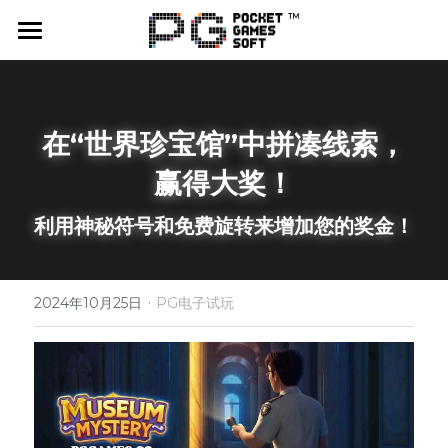
首页
游戏试玩
在“
世界珍宝馆
”中拼凑线索，
PG爆率计算器
赢得大奖！
合作平台
利用神秘符号和免费旋转来增加您的奖金！
活动联系
·
最新消息
2024年10月25日
PG电子试玩
公司
社群媒体
X（Twitter）