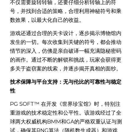
不仅需要旋转转轴，还要仔细分析转轴上的符
号，并找到合适的策略，合理利用神秘符号和乘
数效果，以最大化自己的收益。
游戏还通过合理的关卡设计，逐步揭示博物馆内
发生的一切。每次收集到关键的符号，都会推动
情节的深入，仿佛是亲自破译一幅充满隐秘密码
的画作。通过不断的解锁和挑战，玩家会获得更
多关于盗窃案的线索，并逐步揭开真相的面纱。
技术保障与平台支持：无与伦比的可靠性与稳定
性
PG SOFT™ 在开发《世界珍宝馆》时，特别注
重游戏的技术稳定性和公平性。该游戏经过了全
球两大权威机构BMM和GA的严格双重认证与测
试，确保其RNG算法（随机数生成器）和游戏