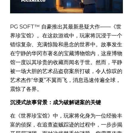
500送500
PG SOFT™ 自豪推出其最新悬疑大作——《世
界珍宝馆》。在这款游戏中，玩家将沉浸于一个
错综复杂、充满惊险和悬念的世界中。故事发生
在宁静的华冈市著名的宝藏博物馆内，这座博物
馆一度以其珍贵的收藏而闻名于世。然而，平静
被一场大胆的艺术品盗窃案所打破，令人惊叹的
艺术杰作“华夏”不翼而飞，消息迅速传遍全球，
震惊了各界。
沉浸式故事背景：成为破解谜案的关键
在《世界珍宝馆》中，玩家将化身为一位经验丰
富的侦探，在追查盗贼踪迹的过程中，一步步揭