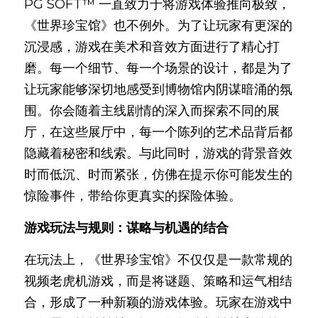
PG SOFT™ 一直致力于将游戏体验推向极致，
《世界珍宝馆》也不例外。为了让玩家有更深的
沉浸感，游戏在美术和音效方面进行了精心打
磨。每一个细节、每一个场景的设计，都是为了
让玩家能够深切地感受到博物馆内阴谋暗涌的氛
围。你会随着主线剧情的深入而探索不同的展
厅，在这些展厅中，每一个陈列的艺术品背后都
隐藏着秘密和线索。与此同时，游戏的背景音效
时而低沉、时而紧张，仿佛在提示你可能发生的
惊险事件，带给你更真实的探险体验。
游戏玩法与规则：谋略与机遇的结合
在玩法上，《世界珍宝馆》不仅仅是一款常规的
视频老虎机游戏，而是将谜题、策略和运气相结
合，形成了一种新颖的游戏体验。玩家在游戏中