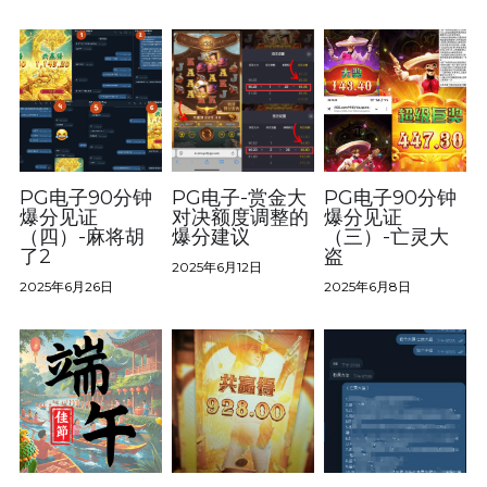
500送500
PG电子90分钟
PG电子-赏金大
PG电子90分钟
爆分见证
对决额度调整的
爆分见证
（四）-麻将胡
爆分建议
（三）-亡灵大
了2
盗
2025年6月12日
2025年6月26日
2025年6月8日