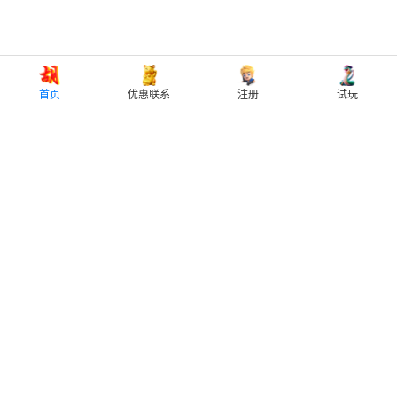
首页
优惠联系
注册
试玩
首页
优惠联系
注册
试玩
PG电子（Pocket Games Soft）是全
球领先的电子游戏供应商，首创将线
下与线上电子游戏开发结合的先河。
多款游戏在市场上取得了辉煌的业
绩，
多款游戏凭借精致画面、丰富玩
法与流畅体验，受到众多玩家关注，
成为热门电子游艺品牌之一。
确立了
其作为世界顶级电子游戏品牌的地
位！
●
首页
●PG计算器