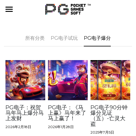
首页
游戏试玩
所有分类
PG电子试玩
PG电子爆分
PG爆率计算器
合作平台
活动联系
最新消息
公司
PG电子：祝贺
PG电子：《马
PG电子90分钟
马年马上爆分马
上赢》马年来了
爆分见证
上发财
马上赢了！
（五）-亡灵大
社群媒体
盗
2026年2月18日
2026年1月28日
2025年7月5日
X（Twitter）